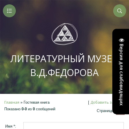
Версия для слабовидящих
ЛИТЕРАТУРНЫЙ МУЗЕЙ
В.Д.ФЕДОРОВА
Главная
Добавить запись
»
Гостевая книга
[
]
Показано
0
-
0
из
0
сообщений
1
Страницы:
Имя *: